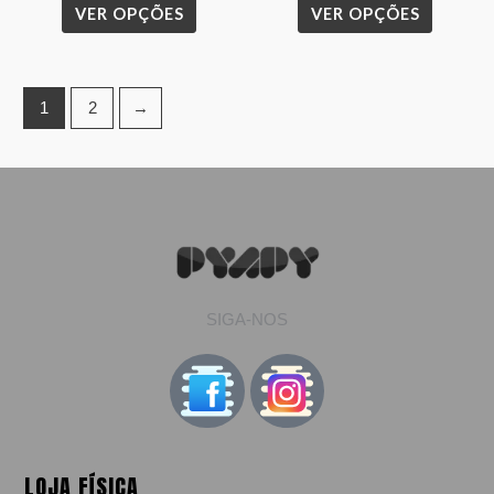
VER OPÇÕES
VER OPÇÕES
page
page
1
2
→
SIGA-NOS
LOJA FÍSICA