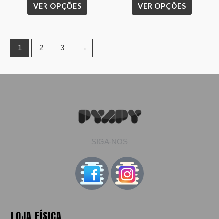
VER OPÇÕES
VER OPÇÕES
page
page
1
2
3
→
SIGA-NOS
LOJA FÍSICA