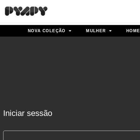
Skip
to
content
NOVA COLEÇÃO
MULHER
HOM
Obrigatório
Obrigatório
Iniciar sessão