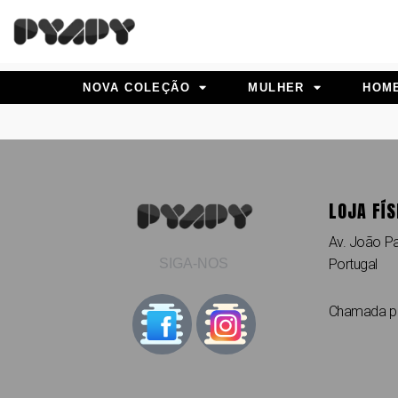
Skip
to
content
NOVA COLEÇÃO
MULHER
HOM
LOJA FÍS
Av. João Pa
Portugal
SIGA-NOS
Chamada par