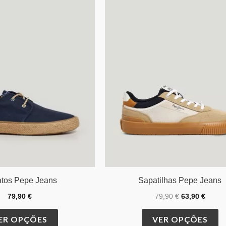
has
h
79,90 €.
63,90 
multiple
mu
variants.
va
The
T
options
op
may
m
be
b
chosen
c
on
o
the
th
product
pr
page
p
tos Pepe Jeans
Sapatilhas Pepe Jeans
79,90
€
79,90
€
63,90
€
ER OPÇÕES
VER OPÇÕES