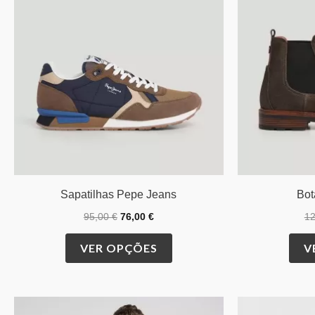
The
options
may
be
chosen
on
the
product
page
Sapatilhas Pepe Jeans
Bot
95,00
€
76,00
€
1
VER OPÇÕES
V
O
O
This
preço
preço