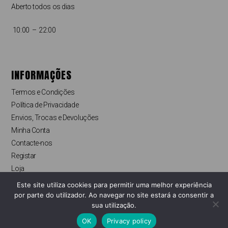
Aberto todos os dias
10:00 – 22:00
INFORMAÇÕES
Termos e Condições
Política de Privacidade
Envios, Trocas e Devoluções
Minha Conta
Contacte-nos
Registar
Loja
Finalizar compras
Este site utiliza cookies para permitir uma melhor experiência
Livro de Reclamações Online
por parte do utilizador. Ao navegar no site estará a consentir a
sua utilização.
OK
Privacy policy
Copyright © Pyapy Store 2022. Todos os direitos reservados.