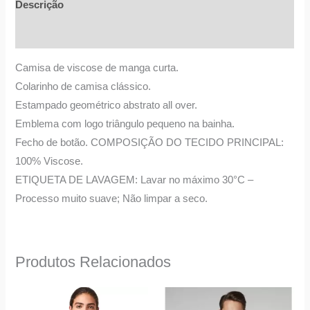
Descrição
Informação adicional
Camisa de viscose de manga curta.
Colarinho de camisa clássico.
Estampado geométrico abstrato all over.
Emblema com logo triângulo pequeno na bainha.
Fecho de botão. COMPOSIÇÃO DO TECIDO PRINCIPAL:
100% Viscose.
ETIQUETA DE LAVAGEM: Lavar no máximo 30°C –
Processo muito suave; Não limpar a seco.
Produtos Relacionados
O
O
This
This
preço
preço