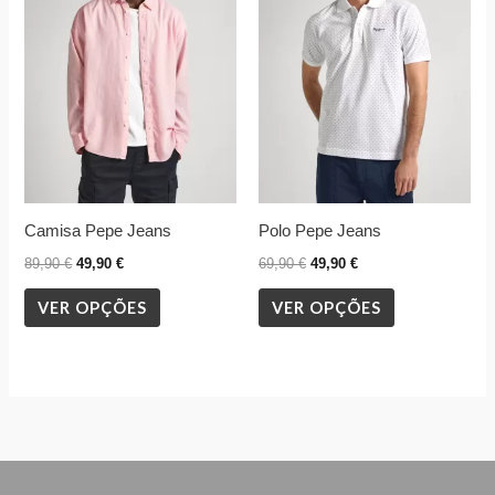
89,90 €.
49,90 €.
69,90 €.
49,90 €.
multiple
multiple
variants.
variants.
The
The
options
options
may
may
be
be
chosen
chosen
Camisa Pepe Jeans
Polo Pepe Jeans
on
on
the
the
89,90
€
49,90
€
69,90
€
49,90
€
product
product
VER OPÇÕES
VER OPÇÕES
page
page