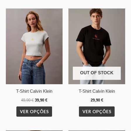
O
O
This
This
preço
preço
product
product
original
atual
era:
é:
has
has
49,90 €.
39,90 €.
multiple
multiple
variants.
variants.
The
The
options
options
may
may
OUT OF STOCK
be
be
chosen
chosen
on
on
T-Shirt Calvin Klein
T-Shirt Calvin Klein
the
the
49,90
€
39,90
€
29,90
€
product
product
VER OPÇÕES
VER OPÇÕES
page
page