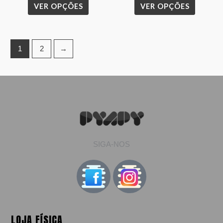
VER OPÇÕES
VER OPÇÕES
page
page
1
2
→
SIGA-NOS
LOJA FÍSICA