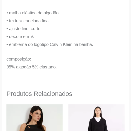
• malha elástica de algodão.
• textura canelada fina.
• ajuste fino, curto.
• decote em V.
• emblema do logotipo Calvin Klein na bainha.
composição:
95% algodão 5% elastano.
Produtos Relacionados
O
O
O
O
This
This
preço
preço
preço
preço
product
product
original
atual
original
atual
era:
é:
era:
é:
has
has
99,00 €.
79,90 €.
159,90 €.
80,00 €.