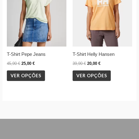
variants.
variants.
The
The
options
options
may
may
be
be
chosen
chosen
T-Shirt Pepe Jeans
T-Shirt Helly Hansen
on
on
the
the
45,90
€
25,00
€
39,90
€
20,00
€
product
product
VER OPÇÕES
VER OPÇÕES
page
page