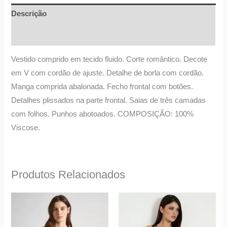
Descrição
Informação adicional
Vestido comprido em tecido fluido. Corte romântico. Decote
em V com cordão de ajuste. Detalhe de borla com cordão.
Manga comprida abalonada. Fecho frontal com botões.
Detalhes plissados ​​na parte frontal. Saias de três camadas
com folhos. Punhos abotoados. COMPOSIÇÃO: 100%
Viscose.
Produtos Relacionados
O
O
O
O
This
This
preço
preço
preço
preço
product
product
original
atual
original
atual
era:
é:
era:
é:
has
has