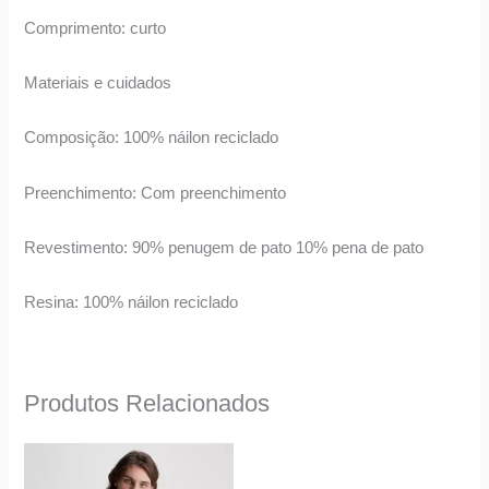
Comprimento: curto
Materiais e cuidados
Composição: 100% náilon reciclado
Preenchimento: Com preenchimento
Revestimento: 90% penugem de pato 10% pena de pato
Resina: 100% náilon reciclado
Produtos Relacionados
O
O
O
O
This
This
preço
preço
preço
preço
product
product
original
atual
original
atual