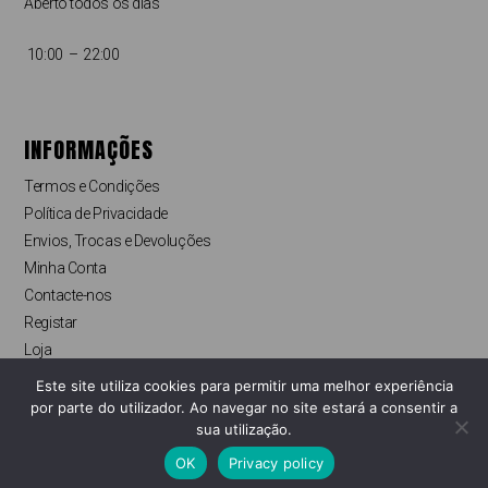
Aberto todos os dias
10:00 – 22:00
INFORMAÇÕES
Termos e Condições
Política de Privacidade
Envios, Trocas e Devoluções
Minha Conta
Contacte-nos
Registar
Loja
Finalizar compras
Este site utiliza cookies para permitir uma melhor experiência
Livro de Reclamações Online
por parte do utilizador. Ao navegar no site estará a consentir a
sua utilização.
OK
Privacy policy
Copyright © Pyapy Store 2022. Todos os direitos reservados.