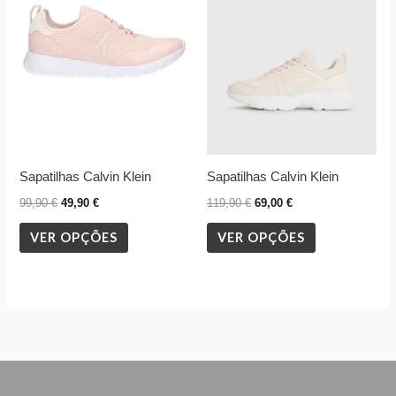
multiple
multiple
variants.
variants.
The
The
options
options
may
may
be
be
chosen
chosen
Sapatilhas Calvin Klein
Sapatilhas Calvin Klein
on
on
the
the
99,90
€
49,90
€
119,90
€
69,00
€
product
product
VER OPÇÕES
VER OPÇÕES
page
page