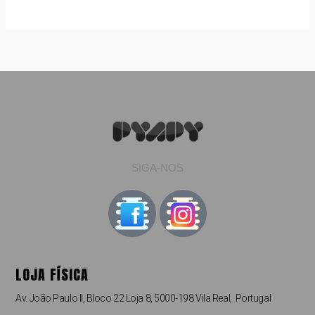
SIGA-NOS
LOJA FÍSICA
Av. João Paulo II, Bloco 22 Loja 8, 5000-198 Vila Real, Portugal