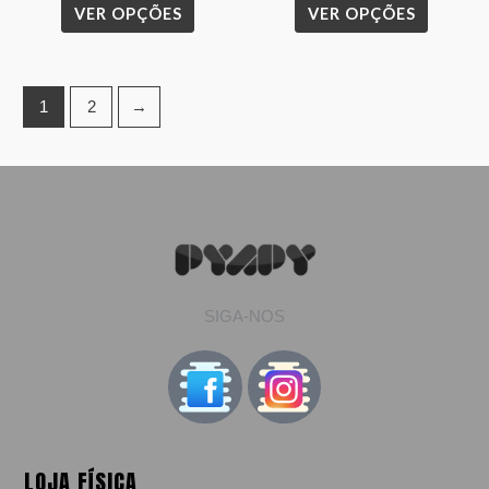
VER OPÇÕES
VER OPÇÕES
page
page
1
2
→
SIGA-NOS
LOJA FÍSICA