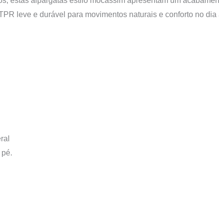
os, estas alpargatas estilo mocassim apresentam um acabament
PR leve e durável para movimentos naturais e conforto no dia 
ral
 pé.