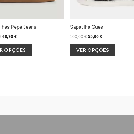
on
on
the
the
product
product
ilhas Pepe Jeans
Sapatilha Gues
page
page
€
69,90
€
100,00
€
55,00
€
R OPÇÕES
VER OPÇÕES