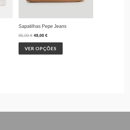
on
the
product
Sapatilhas Pepe Jeans
page
85,00
€
49,00
€
VER OPÇÕES