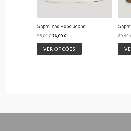
on
the
product
Sapatilhas Pepe Jeans
Sapat
page
95,00
€
76,00
€
89,90
VER OPÇÕES
VE