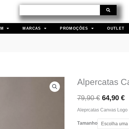
Procurar
EM
MARCAS
PROMOÇÕES
OUTLET
Alpercatas Ca
Quantidade
O
de
preço
p
79,90
€
64,90
€
Alpercatas
Calvin
original
a
Aleprcatas Canvas Logo 
Klein
era:
é
Tamanho