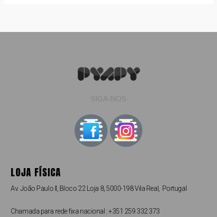
SIGA-NOS
LOJA FÍSICA
Av. João Paulo II, Bloco 22 Loja 8, 5000-198 Vila Real, Portugal
Chamada para rede fixa nacional : +351 259 332 373