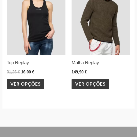
31,25 €.
16,00 €.
multiple
multiple
variants.
variants.
The
The
options
options
may
may
be
be
chosen
chosen
Top Replay
Malha Replay
on
on
the
the
31,25
€
16,00
€
149,90
€
product
product
VER OPÇÕES
VER OPÇÕES
page
page