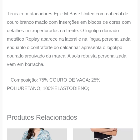
Ténis com atacadores Epic M Base United com cabedal de
couro branco macio com inserções em blocos de cores com
detalhes microperfurados na frente. O logotipo dourado
metálico Replay aparece na lateral e na língua personalizada,
enquanto o contraforte do calcanhar apresenta o logotipo
dourado arquivado da marca. A sola robusta personalizada
vem em borracha.
– Composição: 75% COURO DE VACA; 25%
POLIURETANO; 100%ELASTODIENO;
Produtos Relacionados
O
O
O
O
This
This
preço
preço
preço
preço