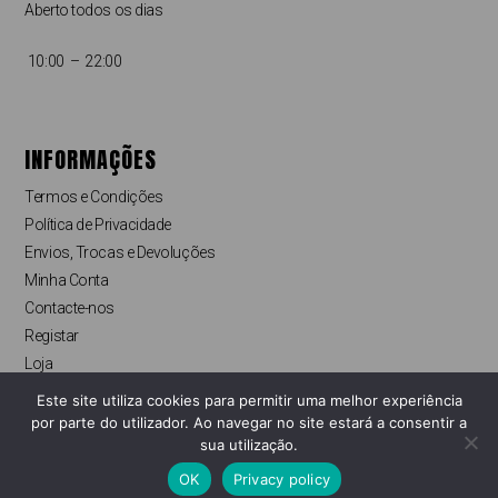
Aberto todos os dias
10:00 – 22:00
INFORMAÇÕES
Termos e Condições
Política de Privacidade
Envios, Trocas e Devoluções
Minha Conta
Contacte-nos
Registar
Loja
Finalizar compras
Este site utiliza cookies para permitir uma melhor experiência
Livro de Reclamações Online
por parte do utilizador. Ao navegar no site estará a consentir a
sua utilização.
OK
Privacy policy
Copyright © Pyapy Store 2022. Todos os direitos reservados.