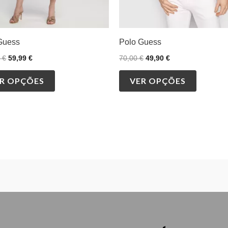
on
on
the
the
product
product
Guess
Polo Guess
page
page
0
€
59,99
€
70,00
€
49,90
€
R OPÇÕES
VER OPÇÕES