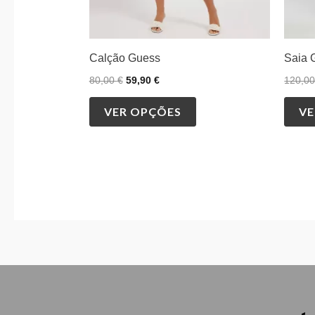
on
the
product
Calção Guess
Saia 
page
80,00
€
59,90
€
120,0
VER OPÇÕES
VE