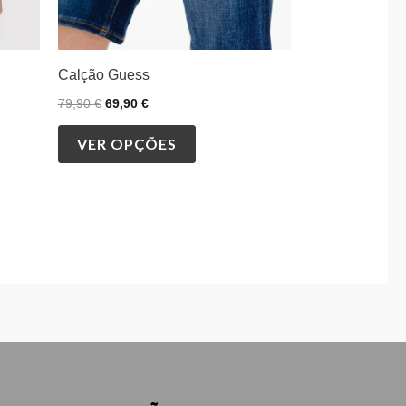
on
the
product
Calção Guess
page
79,90
€
69,90
€
VER OPÇÕES