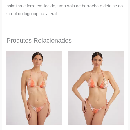
palmilha e forro em tecido, uma sola de borracha e detalhe do
script do logotiop na lateral.
Produtos Relacionados
O
O
O
O
This
This
preço
preço
preço
preço
product
product
original
atual
original
atual
era:
é:
era:
é:
has
has
80,00 €.
56,00 €.
60,00 €.
42,00 €.
multiple
multiple
variants.
variants.
The
The
options
options
may
may
be
be
chosen
chosen