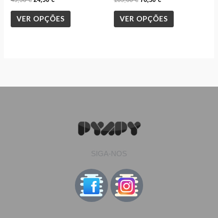
product
product
VER OPÇÕES
VER OPÇÕES
page
page
SIGA-NOS