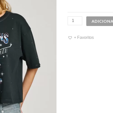
39,90 €.
2
ADICION
+ Favoritos