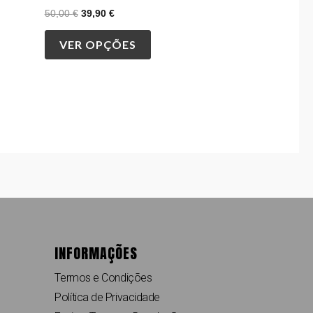
page
50,00
€
39,90
€
VER OPÇÕES
INFORMAÇÕES
Termos e Condições
Política de Privacidade