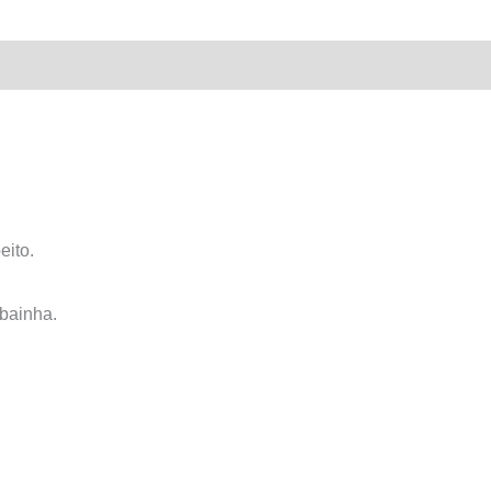
ito.
bainha.