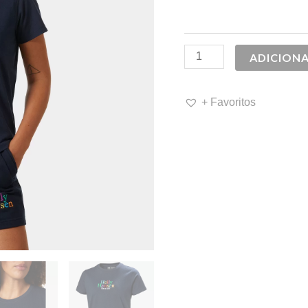
39,90 €.
2
ADICION
+ Favoritos