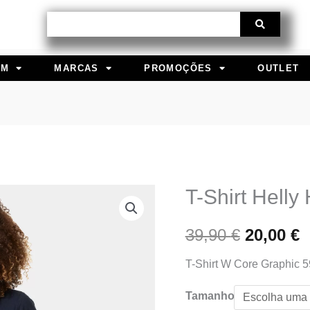
Procurar
EM
MARCAS
PROMOÇÕES
OUTLET
T-Shirt Helly
Quantidade
O
de
preço
p
39,90
€
20,00
€
T-
Shirt
original
a
T-Shirt W Core Graphic 
Helly
era:
é
Hansen
Tamanho