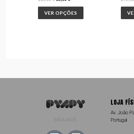
VER OPÇÕES
VE
LOJA FÍS
Av. João Pa
Portugal
SIGA-NOS