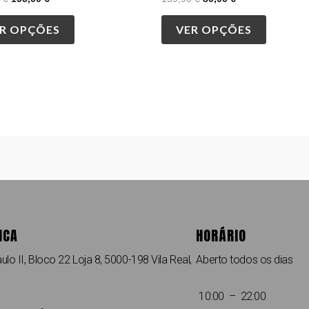
R OPÇÕES
VER OPÇÕES
ICA
HORÁRIO
ulo II, Bloco 22 Loja 8, 5000-198 Vila Real,
Aberto todos os dias
10:00 – 22:00