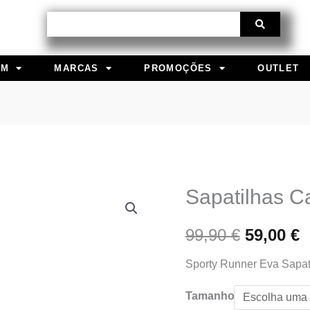
Procurar
EM
MARCAS
PROMOÇÕES
OUTLET
Sapatilhas Ca
Quantidade
O
de
preço
p
99,90
€
59,00
€
Sapatilhas
Calvin
original
a
Sporty Runner Eva Sapati
Klein
era:
é
Tamanho