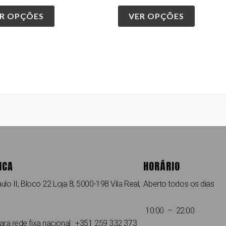
R OPÇÕES
VER OPÇÕES
ICA
HORÁRIO
ulo II, Bloco 22 Loja 8, 5000-198 Vila Real,
Aberto todos os dias
10:00 – 22:00
a rede fixa nacional : +351 259 332 373