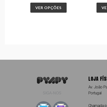
VER OPÇÕES
VE
LOJA FÍS
Av. João Pa
Portugal
SIGA-NOS
Chamada par