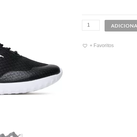
99,90 €.
5
ADICION
+ Favoritos