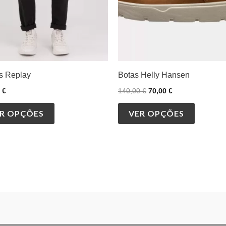
be
be
chosen
chosen
on
on
the
the
product
product
s Replay
Botas Helly Hansen
page
page
0
€
140,00
€
70,00
€
R OPÇÕES
VER OPÇÕES