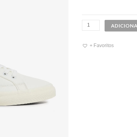
69,90 €.
5
ADICION
+ Favoritos