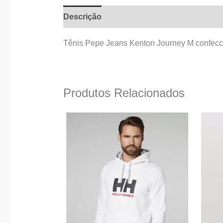
Descrição
Informação adicional
Tênis Pepe Jeans Kenton Journey M confeccion
Produtos Relacionados
This
product
has
multiple
variants.
The
options
may