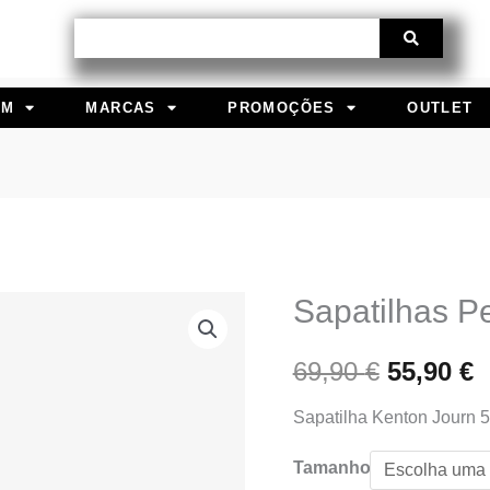
Procurar
EM
MARCAS
PROMOÇÕES
OUTLET
Sapatilhas P
Quantidade
O
de
preço
p
69,90
€
55,90
€
Sapatilhas
Pepe
original
a
Sapatilha Kenton Journ 
Jeans
era:
é
Tamanho