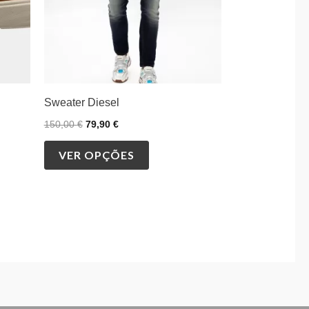
be
chosen
on
the
product
Sweater Diesel
page
150,00
€
79,90
€
VER OPÇÕES