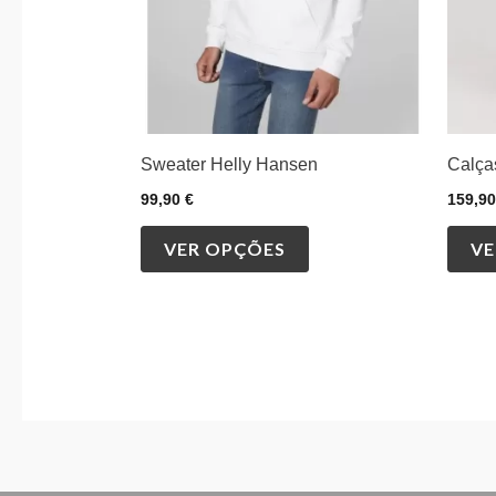
be
chosen
on
the
product
Sweater Helly Hansen
Calça
page
99,90
€
159,9
VER OPÇÕES
VE