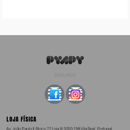
SIGA-NOS
LOJA FÍSICA
Av. João Paulo II, Bloco 22 Loja 8, 5000-198 Vila Real, Portugal