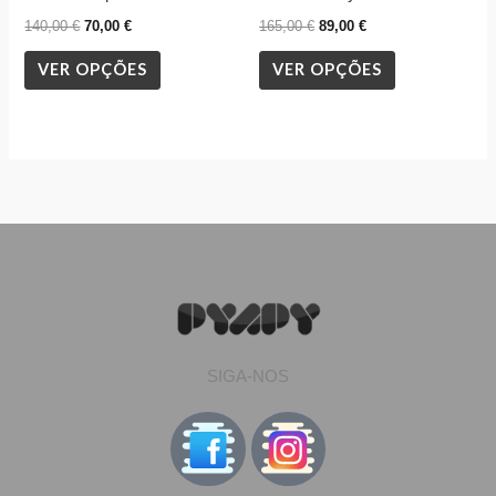
the
the
140,00
€
70,00
€
165,00
€
89,00
€
product
product
VER OPÇÕES
VER OPÇÕES
page
page
SIGA-NOS