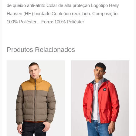
de queixo anti-atrito Colar de alta proteção Logotipo Helly
Hansen (HH) bordado Conteúdo reciclado. Composição:
100% Poliéster – Forro: 100% Poliéster
Produtos Relacionados
O
O
This
This
preço
preço
product
product
original
atual
era:
é:
has
has
259,90 €.
155,00 €.
multiple
multiple
variants.
variants.
The
The
options
options
may
may
be
be