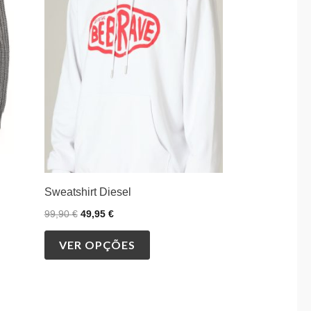
multiple
variants.
The
options
may
be
chosen
on
the
product
Sweatshirt Diesel
page
99,90
€
49,95
€
VER OPÇÕES