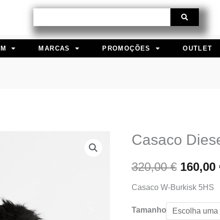
Procurar
EM
MARCAS
PROMOÇÕES
OUTLET
Casaco Dies
Quantidade
O
de
preço
320,00
€
160,00
Casaco
Diesel
origina
Casaco W-Burkisk 5HS
era:
Tamanho