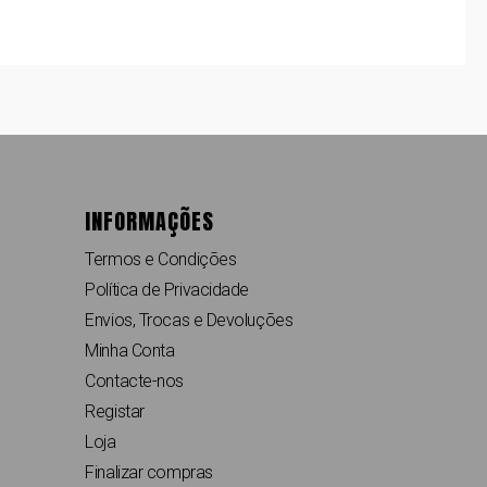
INFORMAÇÕES
Termos e Condições
Política de Privacidade
Envios, Trocas e Devoluções
Minha Conta
Contacte-nos
Registar
Loja
Finalizar compras