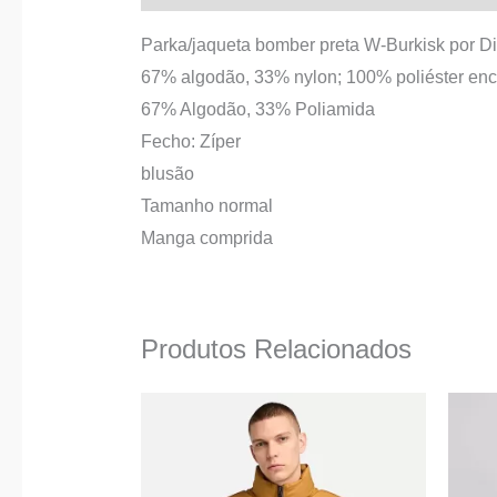
Parka/jaqueta bomber preta W-Burkisk por Di
67% algodão, 33% nylon; 100% poliéster en
67% Algodão, 33% Poliamida
Fecho: Zíper
blusão
Tamanho normal
Manga comprida
Produtos Relacionados
O
O
This
preço
preço
product
original
atual
era:
é:
has
259,90 €.
155,00 €.