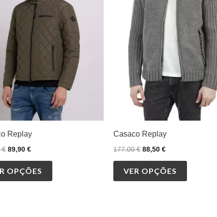
multiple
multiple
variants.
variants.
The
The
options
options
may
may
be
be
chosen
chosen
on
on
the
the
product
product
o Replay
Casaco Replay
page
page
0
€
89,90
€
177,00
€
88,50
€
R OPÇÕES
VER OPÇÕES