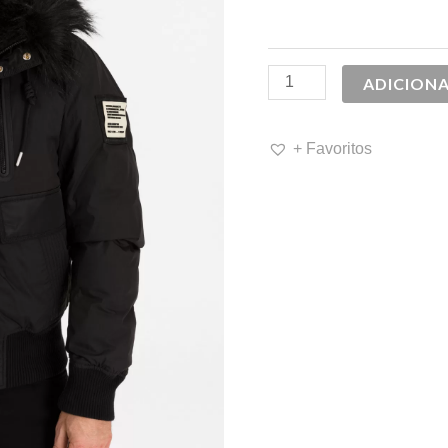
320,00 
ADICION
+ Favoritos