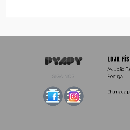
LOJA FÍS
Av. João Pa
Portugal
SIGA-NOS
Chamada par