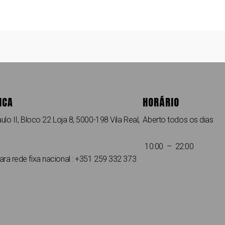
ICA
HORÁRIO
ulo II, Bloco 22 Loja 8, 5000-198 Vila Real,
Aberto todos os dias
10:00 – 22:00
a rede fixa nacional : +351 259 332 373