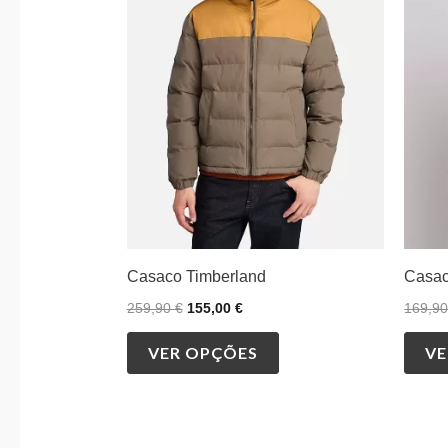
multiple
variants.
The
options
may
be
chosen
on
the
product
Casaco Timberland
Casac
page
259,90
€
155,00
€
169,9
VER OPÇÕES
VE