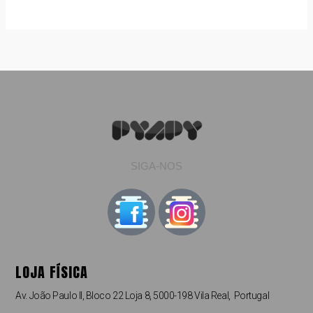
SIGA-NOS
LOJA FÍSICA
Av. João Paulo II, Bloco 22 Loja 8, 5000-198 Vila Real, Portugal