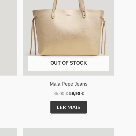
OUT OF STOCK
Mala Pepe Jeans
85,00
€
59,90
€
LER MAIS
O
O
is
This
preço
preço