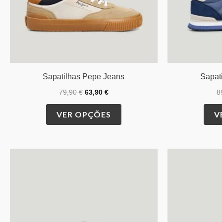
chosen
on
the
product
page
Sapatilhas Pepe Jeans
Sapat
79,90
€
63,90
€
8
VER OPÇÕES
V
O
O
preço
preço
original
atual
era:
é:
89,90 €.
69,90 €.