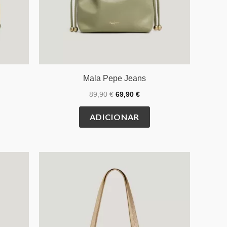
Mala Pepe Jeans
89,90
€
69,90
€
ADICIONAR
O
O
preço
preço
original
atual
era:
é:
€.
85,00 €.
59,90 €.