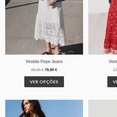
may
be
chosen
on
the
product
page
Vestido Pepe Jeans
Vest
89,90
€
79,90
€
1
VER OPÇÕES
V
O
O
This
preço
preço
product
original
atual
era:
é: