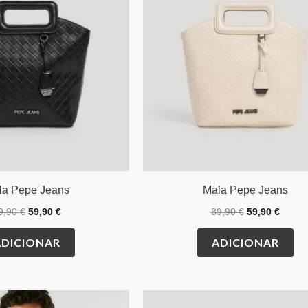
la Pepe Jeans
Mala Pepe Jeans
9,90
€
59,90
€
89,90
€
59,90
€
ADICIONAR
ADICIONAR
O
O
This
Th
preço
preço