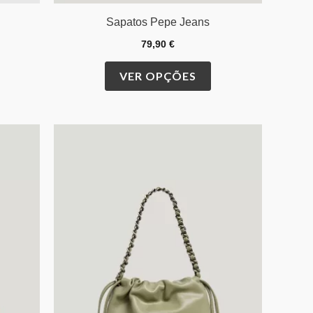
Sapatos Pepe Jeans
79,90
€
VER OPÇÕES
O
O
preço
preço
original
atual
era:
é:
€.
89,90 €.
69,90 €.