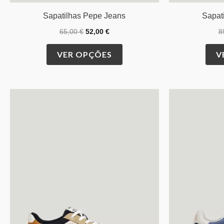
Sapatilhas Pepe Jeans
Sapat
65,00
€
52,00
€
8
VER OPÇÕES
V
O
O
This
preço
preço
product
original
atual
era:
é:
has
79,90 €.
63,90 €.
multiple
variants.
The
options
may
be