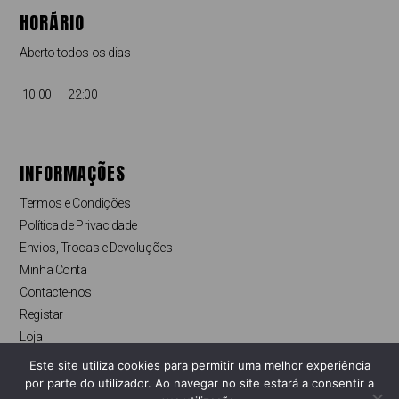
HORÁRIO
Aberto todos os dias
10:00 – 22:00
INFORMAÇÕES
Termos e Condições
Política de Privacidade
Envios, Trocas e Devoluções
Minha Conta
Contacte-nos
Registar
Loja
Finalizar compras
Este site utiliza cookies para permitir uma melhor experiência
Livro de Reclamações Online
por parte do utilizador. Ao navegar no site estará a consentir a