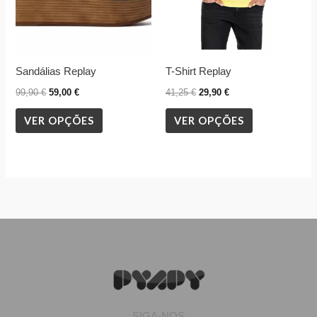
may
may
be
be
chosen
chosen
Sandálias Replay
T-Shirt Replay
on
on
the
the
99,90
€
59,00
€
41,25
€
29,90
€
product
product
VER OPÇÕES
VER OPÇÕES
page
page
SIGA-NOS