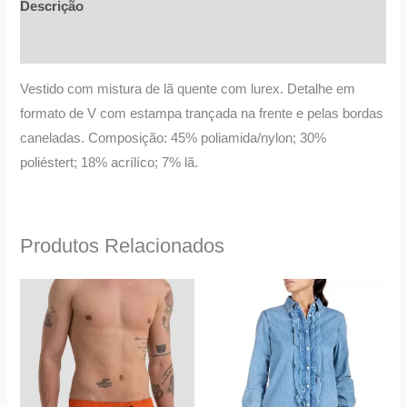
Descrição
Informação adicional
Vestido com mistura de lã quente com lurex. Detalhe em
formato de V com estampa trançada na frente e pelas bordas
caneladas. Composição: 45% poliamida/nylon; 30%
poliéstert; 18% acrílíco; 7% lã.
Produtos Relacionados
O
O
This
This
preço
preço
product
product
original
atual
era:
é:
has
has
145,00 €.
101,50 €.
multiple
multiple
variants.
variants.