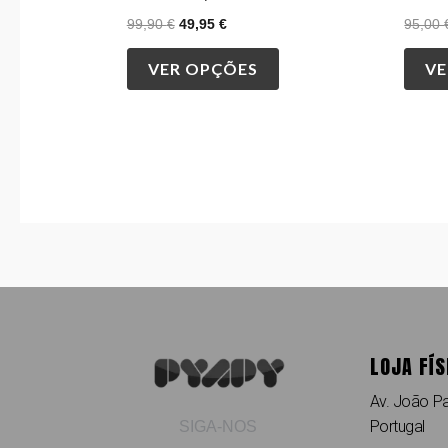
page
99,90
€
49,95
€
95,00
VER OPÇÕES
VE
LOJA FÍS
Av. João Pa
Portugal
SIGA-NOS