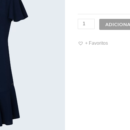
79,90 €.
5
ADICION
+ Favoritos