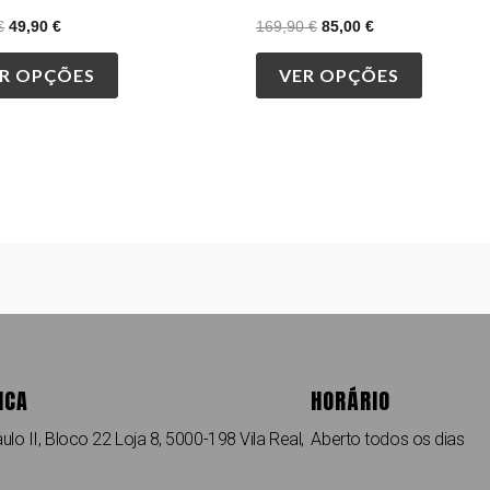
page
page
€
49,90
€
169,90
€
85,00
€
R OPÇÕES
VER OPÇÕES
ICA
HORÁRIO
ulo II, Bloco 22 Loja 8, 5000-198 Vila Real,
Aberto todos os dias