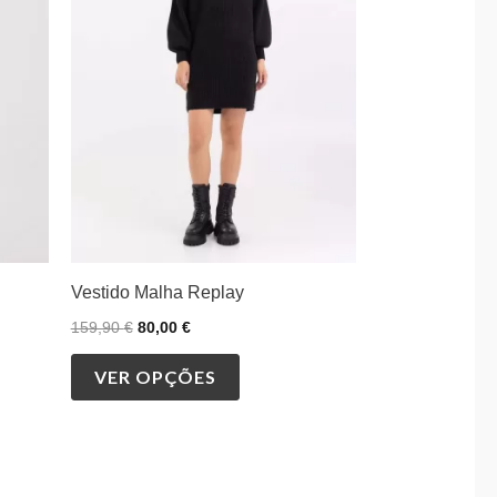
variants.
The
options
may
be
chosen
on
the
product
Vestido Malha Replay
page
159,90
€
80,00
€
VER OPÇÕES