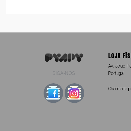
LOJA FÍS
Av. João Pa
Portugal
SIGA-NOS
Chamada par