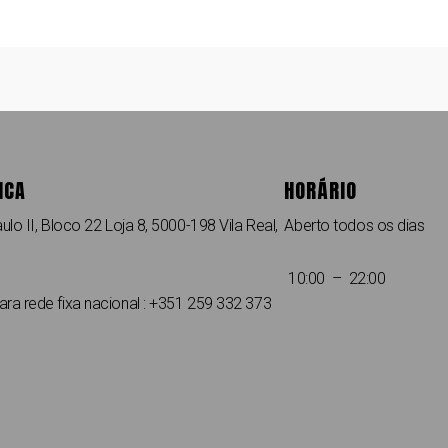
ICA
HORÁRIO
ulo II, Bloco 22 Loja 8, 5000-198 Vila Real,
Aberto todos os dias
10:00 – 22:00
a rede fixa nacional : +351 259 332 373