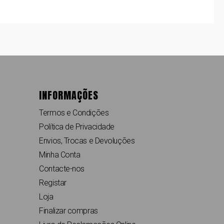
INFORMAÇÕES
Termos e Condições
Política de Privacidade
Envios, Trocas e Devoluções
Minha Conta
Contacte-nos
Registar
Loja
Finalizar compras