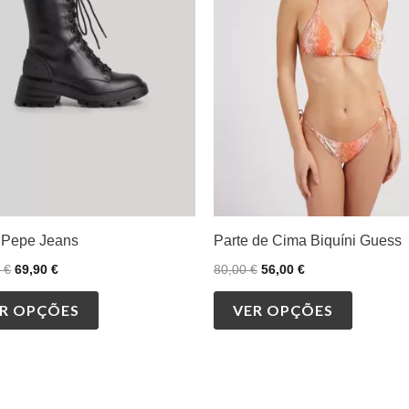
variants.
variants.
The
The
options
options
may
may
be
be
chosen
chosen
on
on
the
the
product
product
 Pepe Jeans
Parte de Cima Biquíni Guess
page
page
0
€
69,90
€
80,00
€
56,00
€
R OPÇÕES
VER OPÇÕES