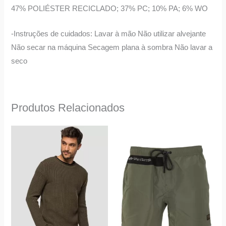
47% POLIÉSTER RECICLADO; 37% PC; 10% PA; 6% WO
-Instruções de cuidados: Lavar à mão Não utilizar alvejante
Não secar na máquina Secagem plana à sombra Não lavar a
seco
Produtos Relacionados
This
This
product
product
has
has
multiple
multiple
variants.
variants.
The
The
options
options