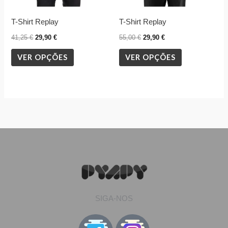
chosen
chosen
T-Shirt Replay
T-Shirt Replay
on
on
the
the
41,25
€
29,90
€
55,00
€
29,90
€
product
product
VER OPÇÕES
VER OPÇÕES
page
page
SIGA-NOS