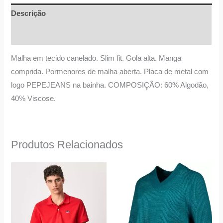
Descrição
Informação adicional
Malha em tecido canelado. Slim fit. Gola alta. Manga
comprida. Pormenores de malha aberta. Placa de metal com
logo PEPEJEANS na bainha. COMPOSIÇÃO: 60% Algodão,
40% Viscose.
Produtos Relacionados
O
O
This
This
preço
preço
product
product
original
atual
era:
é:
has
has
49,90 €.
39,90 €.
multiple
multiple
variants.
variants.