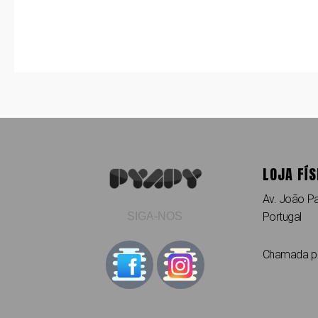
LOJA FÍS
Av. João Pa
Portugal
SIGA-NOS
Chamada par