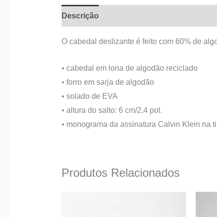
Descrição
Informação adicional
O cabedal deslizante é feito com 60% de algo
• cabedal em lona de algodão reciclado
• forro em sarja de algodão
• solado de EVA
• altura do salto: 6 cm/2,4 pol.
• monograma da assinatura Calvin Klein na ti
Produtos Relacionados
O
O
This
preço
preço
product
original
atual