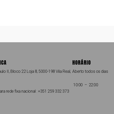
ICA
HORÁRIO
ulo II, Bloco 22 Loja 8, 5000-198 Vila Real,
Aberto todos os dias
10:00 – 22:00
a rede fixa nacional : +351 259 332 373