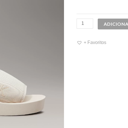
59,90 €.
4
ADICION
+ Favoritos