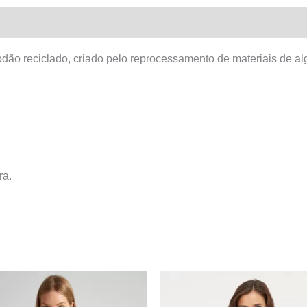
dão reciclado, criado pelo reprocessamento de materiais de al
ra.
O
O
O
O
This
This
preço
preço
preço
preço
product
product
original
atual
original
atual