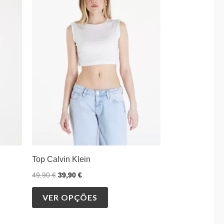
era:
é:
has
49,90 €.
39,90 €.
multiple
variants.
The
options
may
be
chosen
on
the
product
Top Calvin Klein
page
49,90
€
39,90
€
VER OPÇÕES