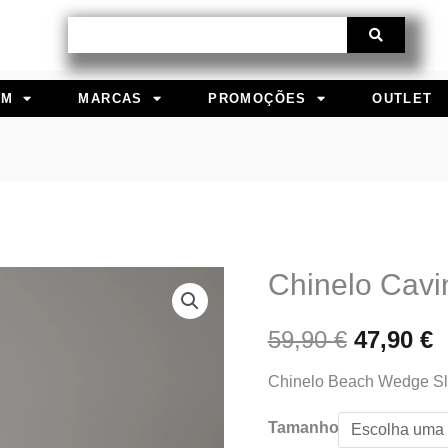
Procurar
EM
MARCAS
PROMOÇÕES
OUTLET
Chinelo Cavi
Quantidade
O
de
preço
p
59,90
€
47,90
€
Chinelo
Cavin
original
a
Chinelo Beach Wedge Sli
Klein
era:
é
Tamanho