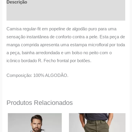
Descrição
Informação adicional
Camisa regular-fit em popeline de algodão puro para uma
sensação instantânea de conforto contra a pele. Esta peça de
manga comprida apresenta uma estampa microfloral por toda
a peça, bainha arredondada e um bolso no peito com o
icônico bordado R. Fecho frontal por botões.
Composição: 100% ALGODÃO.
Produtos Relacionados
O
O
This
This
preço
preço
product
product
original
atual
era:
é: