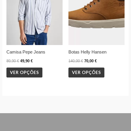
variants.
variants.
The
The
options
options
may
may
be
be
chosen
chosen
Camisa Pepe Jeans
Botas Helly Hansen
on
on
the
the
89,90
€
49,90
€
140,00
€
70,00
€
product
product
VER OPÇÕES
VER OPÇÕES
page
page