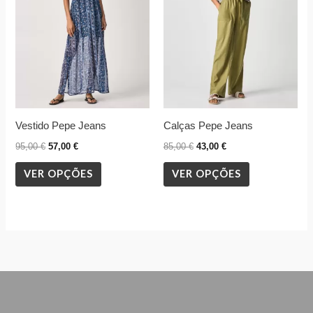
variants.
variants.
The
The
options
options
may
may
be
be
chosen
chosen
Vestido Pepe Jeans
Calças Pepe Jeans
on
on
the
the
95,00
€
57,00
€
85,00
€
43,00
€
product
product
VER OPÇÕES
VER OPÇÕES
page
page