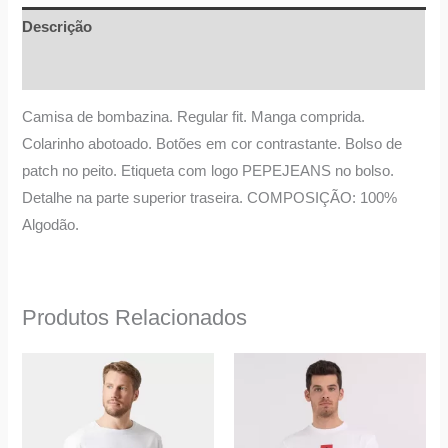
Descrição
Informação adicional
Camisa de bombazina. Regular fit. Manga comprida.
Colarinho abotoado. Botões em cor contrastante. Bolso de
patch no peito. Etiqueta com logo PEPEJEANS no bolso.
Detalhe na parte superior traseira. COMPOSIÇÃO: 100%
Algodão.
Produtos Relacionados
O
O
O
O
This
This
preço
preço
preço
preço
product
product
original
atual
original
atual
era:
é:
era:
é:
has
has
45,00 €.
24,00 €.
39,90 €.
29,90 €.
multiple
multiple