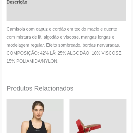
Descrição
Informação adicional
Camisola com capuz e cordão em tecido macio e quente
com mistura de lã, algodão e viscose, mangas longas e
modelagem regular. Efeito sombreado, bordas nervuradas.
COMPOSIÇÃO: 42% LÃ; 25% ALGODÃO; 18% VISCOSE;
15% POLIAMIDA/NYLON.
Produtos Relacionados
O
O
O
O
This
This
preço
preço
preço
preço
product
product
original
atual
original
atual
era:
é:
era:
é:
has
has
31,25 €.
16,00 €.
124,00 €.
64,00 €.
multiple
multiple