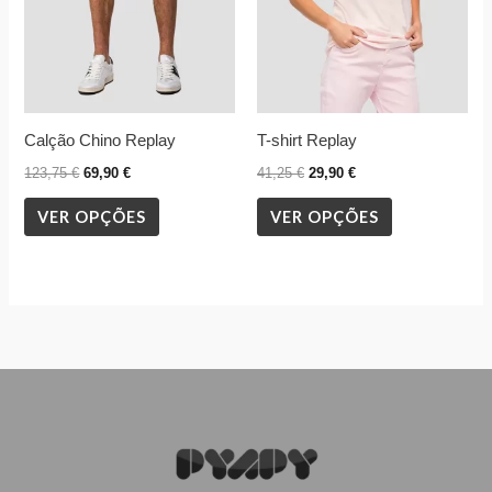
options
options
may
may
be
be
chosen
chosen
Calção Chino Replay
T-shirt Replay
on
on
the
the
123,75
€
69,90
€
41,25
€
29,90
€
product
product
VER OPÇÕES
VER OPÇÕES
page
page