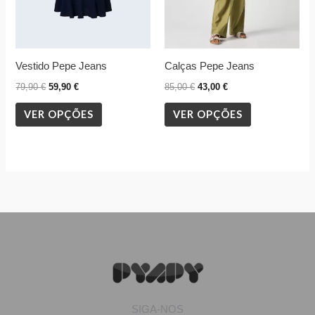
may
may
be
be
chosen
chosen
Vestido Pepe Jeans
Calças Pepe Jeans
on
on
the
the
79,90
€
59,90
€
85,00
€
43,00
€
product
product
VER OPÇÕES
VER OPÇÕES
page
page
SIGA-NOS