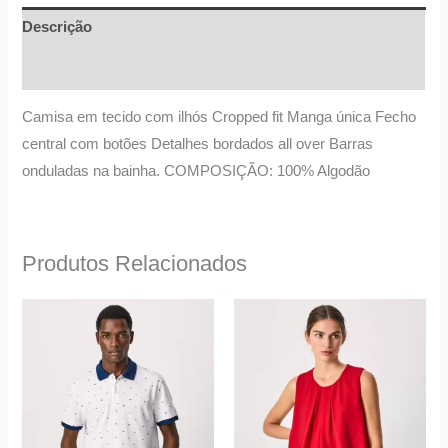
Descrição
Informação adicional
Camisa em tecido com ilhós Cropped fit Manga única Fecho
central com botões Detalhes bordados all over Barras
onduladas na bainha. COMPOSIÇÃO: 100% Algodão
Produtos Relacionados
O
O
O
O
This
This
preço
preço
preço
preço
product
product
original
atual
original
atual
era:
é:
era:
é:
has
has
62,50 €.
39,90 €.
55,00 €.
29,00 €.
multiple
multiple
variants.
variants.
The
The