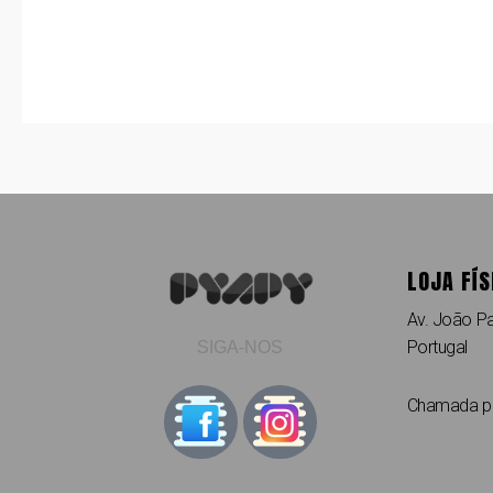
LOJA FÍS
Av. João Pa
Portugal
SIGA-NOS
Chamada par