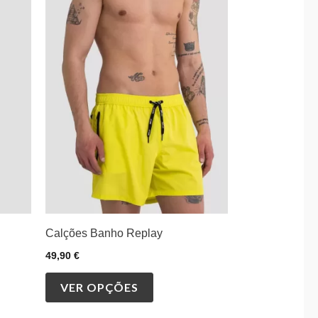
product
has
multiple
variants.
The
options
may
be
chosen
on
the
product
Calções Banho Replay
page
49,90
€
VER OPÇÕES