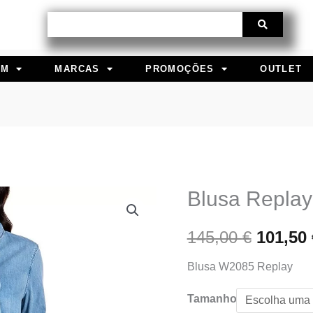
Procurar
EM
MARCAS
PROMOÇÕES
OUTLET
Blusa Replay
Quantidade
O
de
preço
145,00
€
101,50
Blusa
Replay
origina
Blusa W2085 Replay
era:
Tamanho