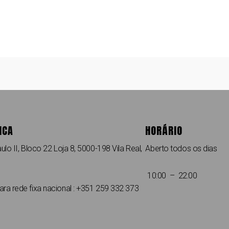
ICA
HORÁRIO
ulo II, Bloco 22 Loja 8, 5000-198 Vila Real,
Aberto todos os dias
10:00 – 22:00
a rede fixa nacional : +351 259 332 373