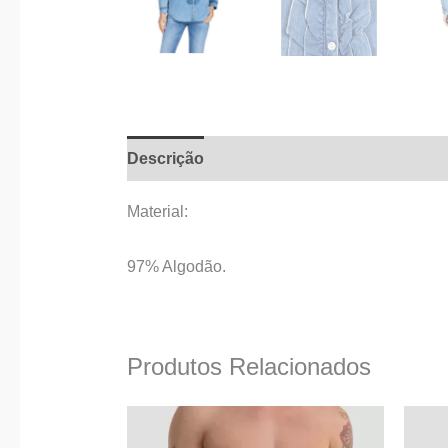
Descrição
Informação adicional
Material:
97% Algodão.
Produtos Relacionados
This