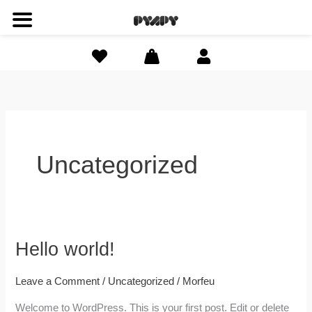
Skip
to
content
Uncategorized
Hello world!
Hello
world!
Leave a Comment
/
Uncategorized
/
Morfeu
Welcome to WordPress. This is your first post. Edit or delete