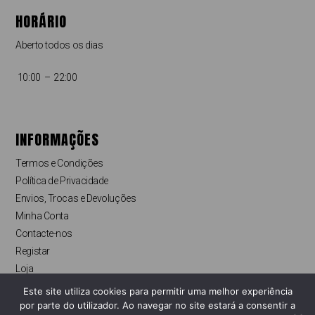
HORÁRIO
Aberto todos os dias
10:00 – 22:00
INFORMAÇÕES
Termos e Condições
Política de Privacidade
Envios, Trocas e Devoluções
Minha Conta
Contacte-nos
Registar
Loja
Finalizar compras
Este site utiliza cookies para permitir uma melhor experiência
Livro de Reclamações Online
por parte do utilizador. Ao navegar no site estará a consentir a