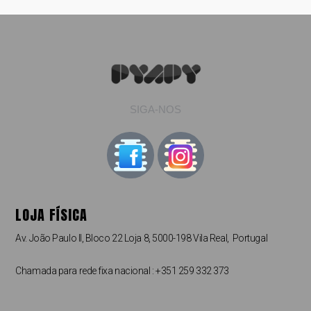
SIGA-NOS
LOJA FÍSICA
Av. João Paulo II, Bloco 22 Loja 8, 5000-198 Vila Real, Portugal
Chamada para rede fixa nacional : +351 259 332 373