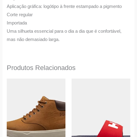
Aplicação gráfica: logótipo à frente estampado a pigmento
Corte regular
Importada
Uma silhueta essencial para o dia a dia que é confortável,
mas não demasiado larga.
Produtos Relacionados
O
O
This
This
preço
preço
product
product
original
atual
era:
é:
has
has
140,00 €.
70,00 €.
multiple
multiple
variants.
variants.
The
The
options
options