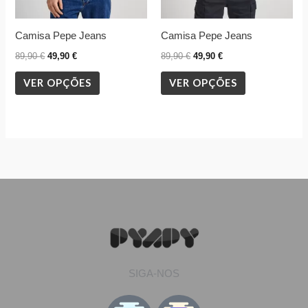
chosen
chosen
Camisa Pepe Jeans
Camisa Pepe Jeans
on
on
the
the
89,90
€
49,90
€
89,90
€
49,90
€
product
product
VER OPÇÕES
VER OPÇÕES
page
page
SIGA-NOS