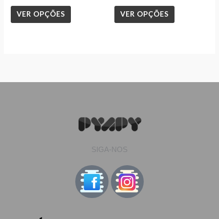
product
product
VER OPÇÕES
VER OPÇÕES
page
page
SIGA-NOS