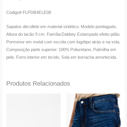
Código# FLPDB4ELE08
Sapatos décolleté em material sintético. Modelo pontiagudo.
Altura do tacão 9 cm. Família:Dabbey Estampado efeito pitão.
Pormenor em metal com escrita com logótipo atrás e na sola.
Composição parte superior: 100% Poliuretano. Palmilha em
pele. Forro interior em tecido. Sola em borracha amortecida.
Produtos Relacionados
O
O
O
O
This
This
preço
preço
preço
preço
product
product
original
atual
original
atual
era:
é:
era:
é:
has
has
125,00 €.
62,50 €.
79,90 €.
69,90 €.
multiple
multiple