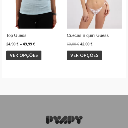
options
options
may
may
be
be
chosen
chosen
Top Guess
Cuecas Biquíni Guess
on
on
the
the
24,90
€
–
49,99
€
60,00
€
42,00
€
product
product
VER OPÇÕES
VER OPÇÕES
page
page