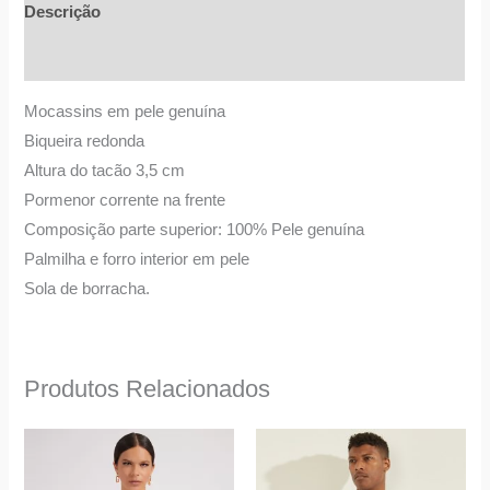
Descrição
Informação adicional
Mocassins em pele genuína
Biqueira redonda
Altura do tacão 3,5 cm
Pormenor corrente na frente
Composição parte superior: 100% Pele genuína
Palmilha e forro interior em pele
Sola de borracha.
Produtos Relacionados
O
O
O
O
This
This
preço
preço
preço
preço
product
product
original
atual
original
atual