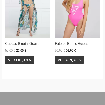
variants.
variants.
The
The
options
options
may
may
be
be
chosen
chosen
Cuecas Biquíni Guess
Fato de Banho Guess
on
on
the
the
50,00
€
25,00
€
80,00
€
56,00
€
product
product
VER OPÇÕES
VER OPÇÕES
page
page