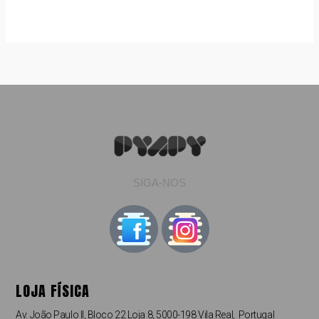
SIGA-NOS
LOJA FÍSICA
Av. João Paulo II, Bloco 22 Loja 8, 5000-198 Vila Real, Portugal