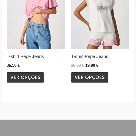
variants.
variants.
The
The
options
options
may
may
be
be
chosen
chosen
T-shirt Pepe Jeans
T-shirt Pepe Jeans
on
on
the
the
36,50
€
36,50
€
19,90
€
product
product
VER OPÇÕES
VER OPÇÕES
page
page