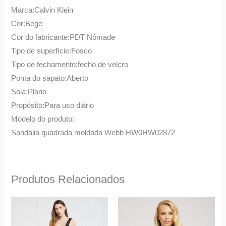
Marca:Calvin Klein
Cor:Bege
Cor do fabricante:PDT Nômade
Tipo de superfície:Fosco
Tipo de fechamento:fecho de velcro
Ponta do sapato:Aberto
Sola:Plano
Propósito:Para uso diário
Modelo do produto:
Sandália quadrada moldada Webb HW0HW02872
Produtos Relacionados
O
O
O
O
This
This
preço
preço
preço
preço
product
product
original
atual
original
atual