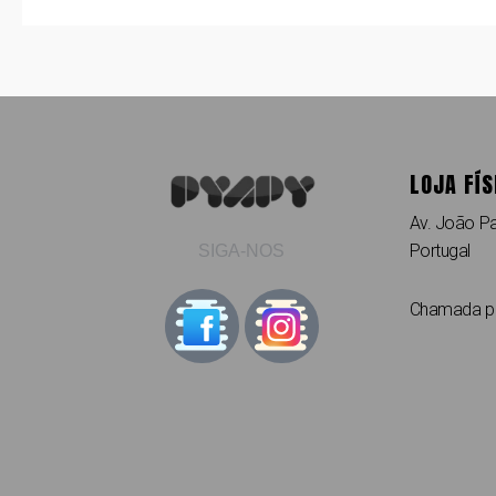
LOJA FÍS
Av. João Pa
Portugal
SIGA-NOS
Chamada par