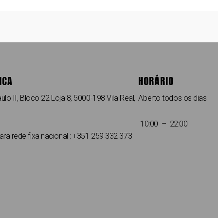
ICA
HORÁRIO
ulo II, Bloco 22 Loja 8, 5000-198 Vila Real,
Aberto todos os dias
10:00 – 22:00
a rede fixa nacional : +351 259 332 373