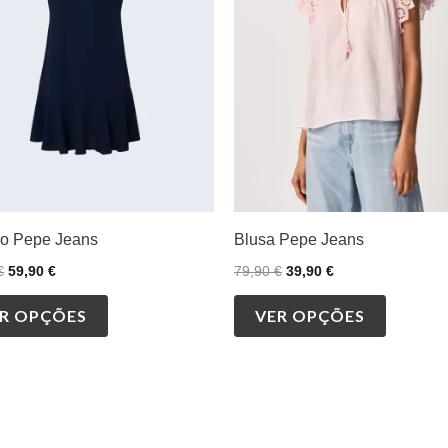
The
The
options
options
may
may
be
be
chosen
chosen
on
on
the
the
product
product
do Pepe Jeans
Blusa Pepe Jeans
page
page
€
59,90
€
79,90
€
39,90
€
R OPÇÕES
VER OPÇÕES