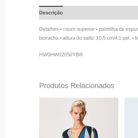
Descrição
Informação adicional
Detalhes • couro superior • palmilha de espum
borracha • altura do salto: 10,5 cm/4,1 pol. •
HW0HW02050YBR
Produtos Relacionados
O
O
This
preço
preço
product
original
atual
era:
é:
has
99,90 €.
49,95 €.
multiple
variants.