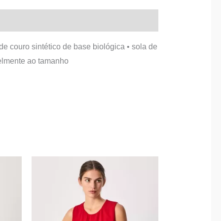
de couro sintético de base biológica • sola de
 fielmente ao tamanho
O
O
This
preço
preço
product
original
atual
era:
é:
has
55,00 €.
29,00 €.
multiple
variants.