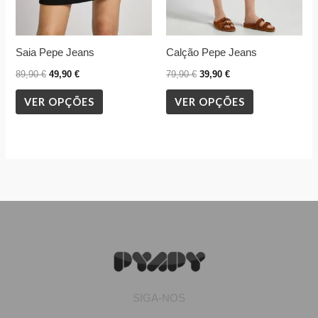
be
be
chosen
chosen
Saia Pepe Jeans
Calção Pepe Jeans
on
on
the
the
89,90
€
49,90
€
79,90
€
39,90
€
product
product
VER OPÇÕES
VER OPÇÕES
page
page
SIGA-NOS