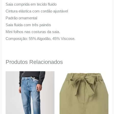
Saia comprida em tecido fluido
Cintura elástica com cordão ajustável
Padrão ornamental
Saia fluida com três painéis
Mini folhos nas costuras da saia.
Composição: 55% Algodão, 45% Viscose.
Produtos Relacionados
O
O
This
This
preço
preço
product
product
original
atual
era:
é:
has
has
69,90 €.
39,00 €.
multiple
multiple
variants.
variants.
The
The