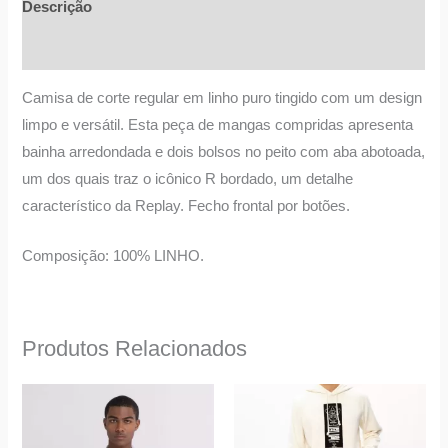
Descrição
Informação adicional
Camisa de corte regular em linho puro tingido com um design
limpo e versátil. Esta peça de mangas compridas apresenta
bainha arredondada e dois bolsos no peito com aba abotoada,
um dos quais traz o icônico R bordado, um detalhe
característico da Replay. Fecho frontal por botões.
Composição: 100% LINHO.
Produtos Relacionados
O
O
O
O
This
This
preço
preço
preço
preço
product
product
original
atual
original
atual
era:
é:
era:
é: