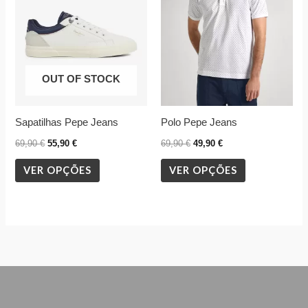
variants.
variants.
The
The
options
options
may
may
OUT OF STOCK
be
be
chosen
chosen
Sapatilhas Pepe Jeans
Polo Pepe Jeans
on
on
the
the
69,90
€
55,90
€
69,90
€
49,90
€
product
product
VER OPÇÕES
VER OPÇÕES
page
page